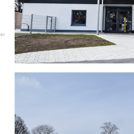
t
der