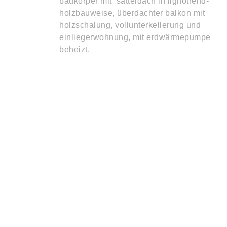
baukörper mit satteldach in lignotrend-
holzbauweise, überdachter balkon mit
holzschalung, vollunterkellerung und
einliegerwohnung, mit erdwärmepumpe
beheizt.