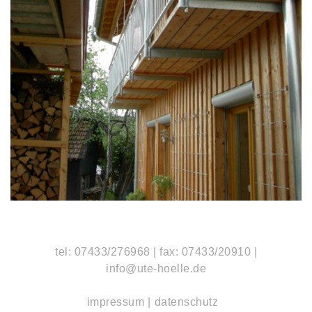
tel: 07433/276968
|
fax: 07433/20910
|
info@ute-hoelle.de
impressum
datenschutz